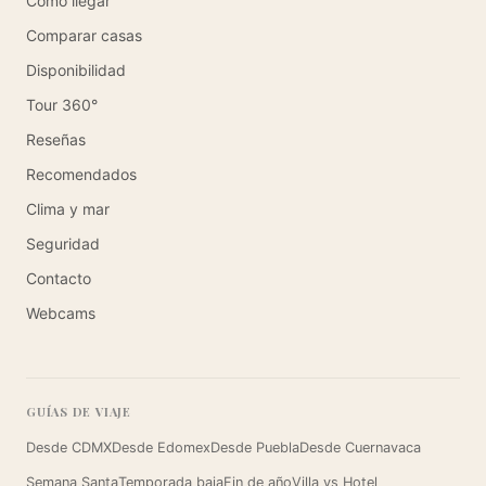
Cómo llegar
Comparar casas
Disponibilidad
Tour 360°
Reseñas
Recomendados
Clima y mar
Seguridad
Contacto
Webcams
GUÍAS DE VIAJE
Desde CDMX
Desde Edomex
Desde Puebla
Desde Cuernavaca
Semana Santa
Temporada baja
Fin de año
Villa vs Hotel