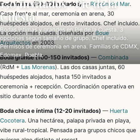
150 invitados · Pie de la
Boda íntima (50-80 invitados)
—
Rincón del Mar
.
Cuesta
Casa frente al mar, ceremonia en arena, 30
huéspedes alojados, el resto invitados. Chef incluido.
Bodas íntimas y grandes en Pie de la Cuesta. 3
La opción más usada. Diseñada por
Boué
opciones según tamaño de grupo. Chef incluido.
Arquitectos
en 2003.
Permisos de ceremonia en arena. Familias de CDMX,
Edomex, Puebla.
Boda grande (100-150 invitados)
—
Combinada
(RdM +
Las Morenas
). Las dos casas juntas, 60
huéspedes alojados, hasta 150 invitados a
ceremonia + recepción. Coordinación operativa en
sitio durante todo el evento.
Boda chica e íntima (12-20 invitados)
—
Huerta
Cocotera
. Una hectárea, palapa privada en playa,
vibe rural-tropical. Pensada para grupos chicos que
quieren algo distinto al resort.